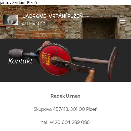
jádrové vrtání Plzeň
JÁDROVÉ VRTÁNÍ PLZEŇ
-
ALLMAN.CZ -
Kontakt
Radek Ulman
Skupova 457/43, 301 00 Plzeň
tel.: +420 604 289 086